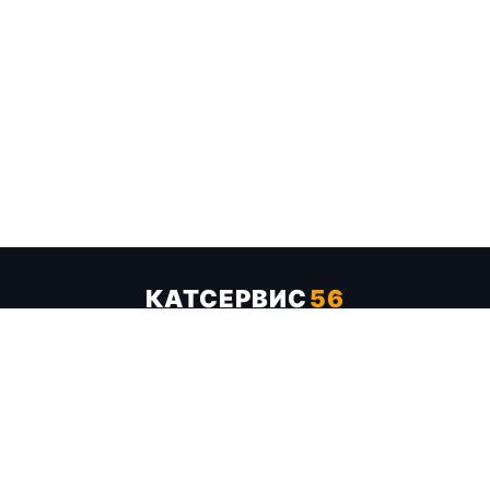
КАТСЕРВИС
56
Услуги
Цены
Бренды
Каталог ТТХ
Отзывы
О компании
Контакты
Карта сайта
+7 (961) 929-19-68
Заказать обратный звонок