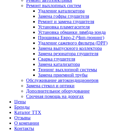
Ремонт автоэлектрики
Ремонт выхлопных систем
Удаление катализатора
Замена гофры глушителя
Ремонт и замена глушителя
Установка пламегасителя
Установка обманки лямбда-зонда
Прошивка Евро-2 (Чип-тюнинг)
Удаление сажевого фильтра (DPF)
Замена выпускного коллектора
Замена резонатора глушителя
Сварка глушителя
Замена катализатора
Тюнинг выхлопной системы
Замена приемной трубы
Обслуживание автокондиционеров
Замена стекол и оптики
Дополнительное оборудование
Срочная помощь на дорогах
Цены
Бренды
Каталог ТТХ
Отзывы
О компании
Контакты