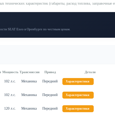
технических характеристик (габариты, расход топлива, заправочные ем
ости SEAT Exeo в Оренбурге по честным ценам.
м
Мощность
Трансмиссия
Привод
Детали
102 л.с.
Механика
Передний
Характеристики
102 л.с.
Механика
Передний
Характеристики
120 л.с.
Механика
Передний
Характеристики