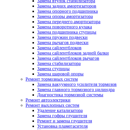
Замена втулок стабилизатора
Замена задних амортизаторов
Замена опорного подшипника
Замена опоры амортизатора
Замена переднего амортизатора
Замена поворотного кулака
Замена подшипника ступицы
Замена пружин подвески
Замена рычагов подвески
Замена сайлентблоков
Замена сайлентблоков задней балки
Замена сайлентблоков рычагов
Замена стабилизатора
Замена ступицы
Замена шаровой опоры
Ремонт тормозных систем
Замена вакуумного усилителя тормозов
Замена главного тормозного цилиндра
Диагностика тормозной системы
Ремонт автоэлектрики
Ремонт выхлопных систем
Удаление катализатора
Замена гофры глушителя
Ремонт и замена глушителя
Установка пламегасителя