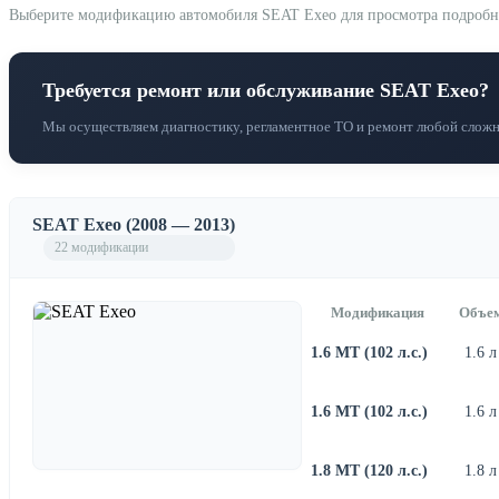
Выберите модификацию автомобиля SEAT Exeo для просмотра подробных 
Требуется ремонт или обслуживание SEAT Exeo?
Мы осуществляем диагностику, регламентное ТО и ремонт любой сложн
SEAT Exeo (2008 — 2013)
22 модификации
Модификация
Объе
1.6 MT (102 л.с.)
1.6 л
1.6 MT (102 л.с.)
1.6 л
1.8 MT (120 л.с.)
1.8 л