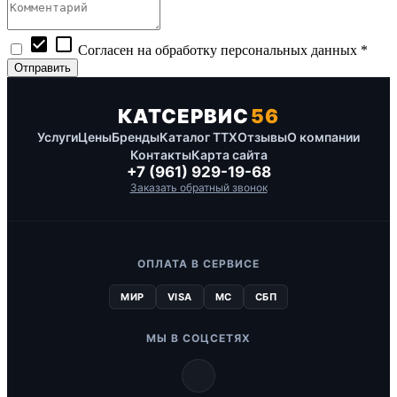
check_box
check_box_outline_blank
Согласен на обработку персональных данных *
КАТСЕРВИС
56
Услуги
Цены
Бренды
Каталог ТТХ
Отзывы
О компании
Контакты
Карта сайта
+7 (961) 929-19-68
Заказать обратный звонок
ОПЛАТА В СЕРВИСЕ
МИР
VISA
MC
СБП
МЫ В СОЦСЕТЯХ