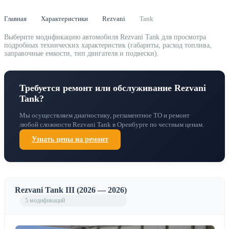
Главная
Характеристики
Rezvani
Tank
Выберите модификацию автомобиля Rezvani Tank для просмотра
подробных технических характеристик (габариты, расход топлива,
заправочные емкости, тип двигателя и подвески).
Требуется ремонт или обслуживание Rezvani
Tank?
Мы осуществляем диагностику, регламентное ТО и ремонт
любой сложности Rezvani Tank в Оренбурге по честным ценам.
Узнать цены на ремонт
Rezvani Tank III (2026 — 2026)
5 модификаций