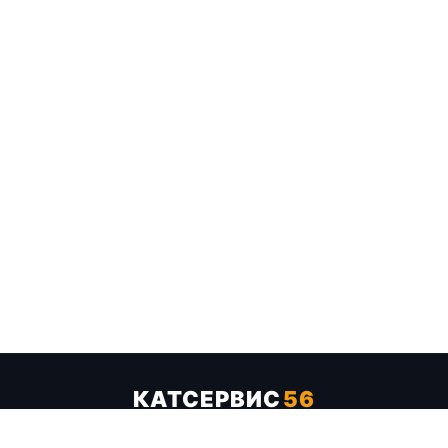
КАТСЕРВИС
56
Услуги
Цены
Бренды
Каталог ТТХ
Отзывы
О компании
Контакты
Карта сайта