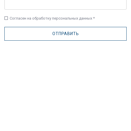
check_box_outline_blank
Согласен на обработку персональных данных *