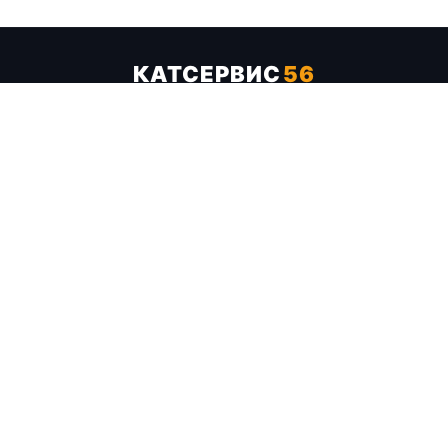
КАТСЕРВИС
56
Услуги
Цены
Бренды
Каталог ТТХ
Отзывы
О компании
Контакты
Карта сайта
+7 (961) 929-19-68
Заказать обратный звонок
ОПЛАТА В СЕРВИСЕ
МИР
VISA
MC
СБП
МЫ В СОЦСЕТЯХ
МЕССЕНДЖЕРЫ