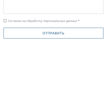
Согласен на обработку персональных данных *
check_box_outline_blank