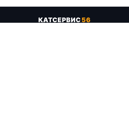
КАТСЕРВИС
56
Услуги
Цены
Бренды
Каталог ТТХ
Отзывы
О компании
Контакты
Карта сайта
+7 (961) 929-19-68
Заказать обратный звонок
ОПЛАТА В СЕРВИСЕ
МИР
VISA
MC
СБП
МЫ В СОЦСЕТЯХ
МЕССЕНДЖЕРЫ