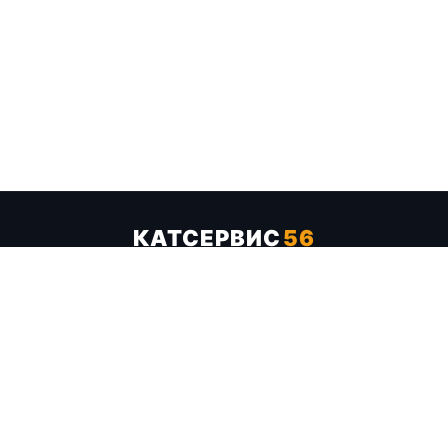
КАТСЕРВИС
56
Услуги
Цены
Бренды
Каталог ТТХ
Отзывы
О компании
Контакты
Карта сайта
+7 (961) 929-19-68
Заказать обратный звонок
ОПЛАТА В СЕРВИСЕ