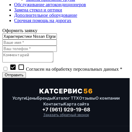
Обслуживание автокондиционеров
Замена стекол и оптики
Дополнительное оборудование
Срочная помощь на дорогах
Оформить заявку
check_box
check_box_outline_blank
Согласен на обработку персональных данных *
КАТСЕРВИС
56
Услуги
Цены
Бренды
Каталог ТТХ
Отзывы
О компании
Контакты
Карта сайта
+7 (961) 929-19-68
Заказать обратный звонок