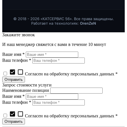
© 2018 - 2026 «КАТСЕРВИС 56». Все права защищены.
Работает на технологиях:
OrenZeN
Закажите звонок
И наш менеджер свяжется с вами в течение 10 минут
Ваше имя *
Ваш телефон *
check_box
check_box_outline_blank
Согласен на обработку персональных данных *
Запрос стоимости услуги
Наименование позиции
Ваше имя *
Ваш телефон *
check_box
check_box_outline_blank
Согласен на обработку персональных данных *