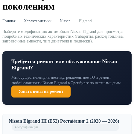
поколениям
Главная
Характеристики
Nissan
Elgrand
Выберите модификацию автомобиля Nissan Elgrand для просмотра
подробных технических характеристик (габариты, расход топлива,
заправочные емкости, тип двигателя и подвески).
Требуется ремонт или обслуживание Nissan
Elgrand?
Мы осуществляем диагностику, регламентное ТО и ремонт
любой сложности Nissan Elgrand в Оренбурге по честным ценам.
Узнать цены на ремонт
Nissan Elgrand III (E52) Рестайлинг 2 (2020 — 2026)
4 модификации