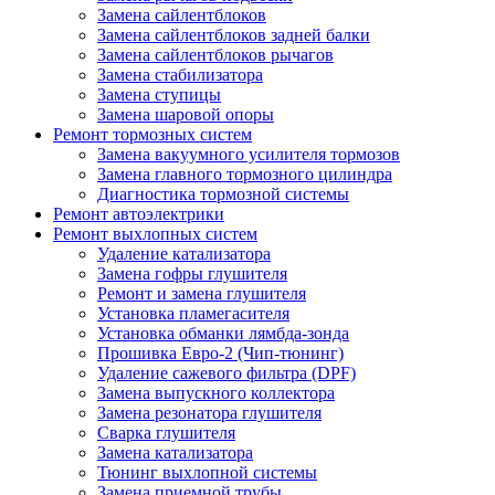
Замена сайлентблоков
Замена сайлентблоков задней балки
Замена сайлентблоков рычагов
Замена стабилизатора
Замена ступицы
Замена шаровой опоры
Ремонт тормозных систем
Замена вакуумного усилителя тормозов
Замена главного тормозного цилиндра
Диагностика тормозной системы
Ремонт автоэлектрики
Ремонт выхлопных систем
Удаление катализатора
Замена гофры глушителя
Ремонт и замена глушителя
Установка пламегасителя
Установка обманки лямбда-зонда
Прошивка Евро-2 (Чип-тюнинг)
Удаление сажевого фильтра (DPF)
Замена выпускного коллектора
Замена резонатора глушителя
Сварка глушителя
Замена катализатора
Тюнинг выхлопной системы
Замена приемной трубы