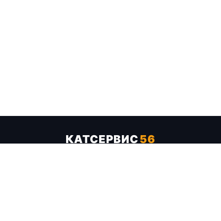
КАТСЕРВИС
56
Услуги
Цены
Бренды
Каталог ТТХ
Отзывы
О компании
Контакты
Карта сайта
+7 (961) 929-19-68
Заказать обратный звонок