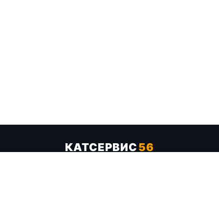
КАТСЕРВИС
56
Услуги
Цены
Бренды
Каталог ТТХ
Отзывы
О компании
Контакты
Карта сайта
+7 (961) 929-19-68
Заказать обратный звонок