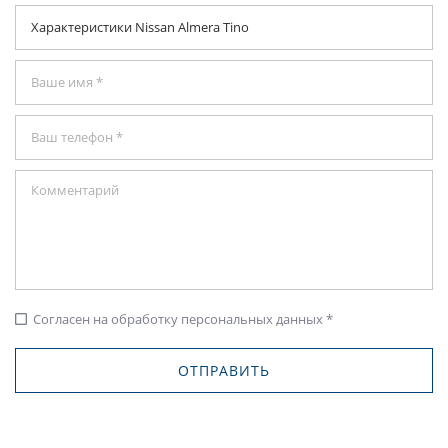
Согласен на обработку персональных данных *
check_box_outline_blank