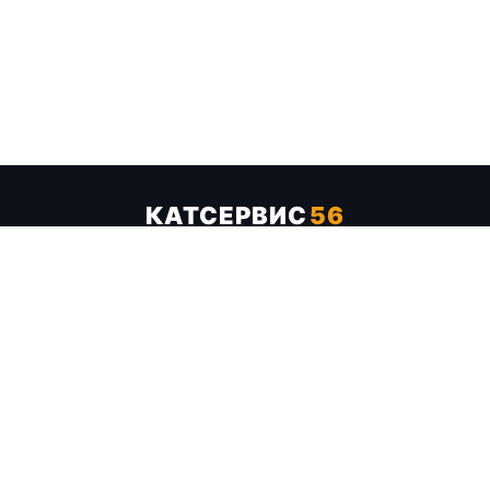
КАТСЕРВИС
56
Услуги
Цены
Бренды
Каталог ТТХ
Отзывы
О компании
Контакты
Карта сайта
+7 (961) 929-19-68
Заказать обратный звонок
ОПЛАТА В СЕРВИСЕ
МИР
VISA
MC
СБП