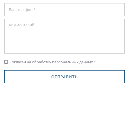
Согласен на обработку персональных данных *
check_box_outline_blank