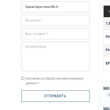
1.
PH
PH
XP
check_box_outline_blank
Согласен на обработку персональных
данных *
MG 
6
MG 