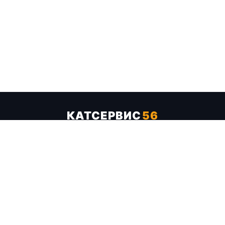
КАТСЕРВИС
56
Услуги
Цены
Бренды
Каталог ТТХ
Отзывы
О компании
Контакты
Карта сайта
+7 (961) 929-19-68
Заказать обратный звонок
ОПЛАТА В СЕРВИСЕ