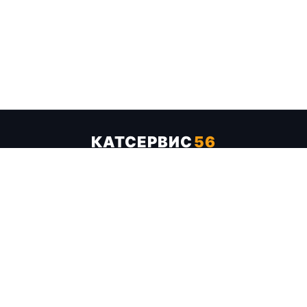
КАТСЕРВИС
56
Услуги
Цены
Бренды
Каталог ТТХ
Отзывы
О компании
Контакты
Карта сайта
+7 (961) 929-19-68
Заказать обратный звонок
ОПЛАТА В СЕРВИСЕ
МИР
VISA
MC
СБП