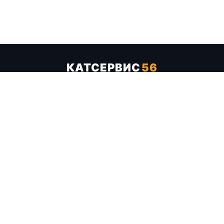
КАТСЕРВИС
56
Услуги
Цены
Бренды
Каталог ТТХ
Отзывы
О компании
Контакты
Карта сайта
+7 (961) 929-19-68
Заказать обратный звонок
ОПЛАТА В СЕРВИСЕ
МИР
VISA
MC
СБП
МЫ В СОЦСЕТЯХ