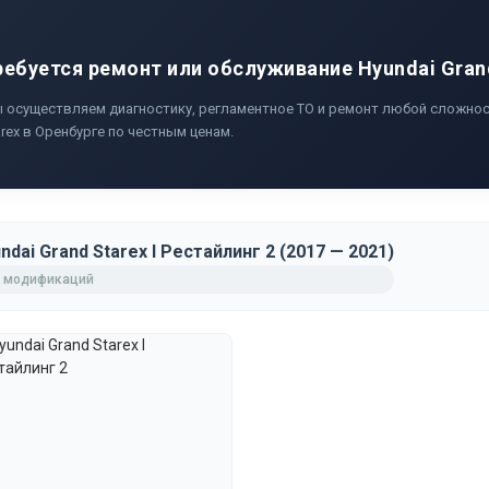
ребуется ремонт или обслуживание Hyundai Gran
 осуществляем диагностику, регламентное ТО и ремонт любой сложност
arex в Оренбурге по честным ценам.
ndai Grand Starex I Рестайлинг 2 (2017 — 2021)
 модификаций