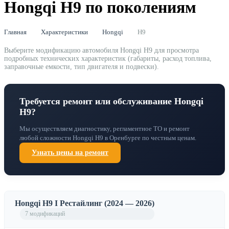
Hongqi H9 по поколениям
Главная
Характеристики
Hongqi
H9
Выберите модификацию автомобиля Hongqi H9 для просмотра
подробных технических характеристик (габариты, расход топлива,
заправочные емкости, тип двигателя и подвески).
Требуется ремонт или обслуживание Hongqi
H9?
Мы осуществляем диагностику, регламентное ТО и ремонт
любой сложности Hongqi H9 в Оренбурге по честным ценам.
Узнать цены на ремонт
Hongqi H9 I Рестайлинг (2024 — 2026)
7 модификаций