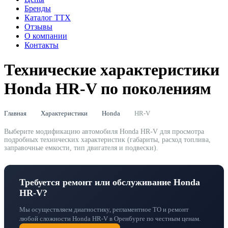
Бренды
Каталог ТТХ
Отзывы
О компании
Контакты
Технические характеристики
Honda HR-V по поколениям
Главная
Характеристики
Honda
HR-V
Выберите модификацию автомобиля Honda HR-V для просмотра
подробных технических характеристик (габариты, расход топлива,
заправочные емкости, тип двигателя и подвески).
Требуется ремонт или обслуживание Honda
HR-V?
Мы осуществляем диагностику, регламентное ТО и ремонт
любой сложности Honda HR-V в Оренбурге по честным ценам.