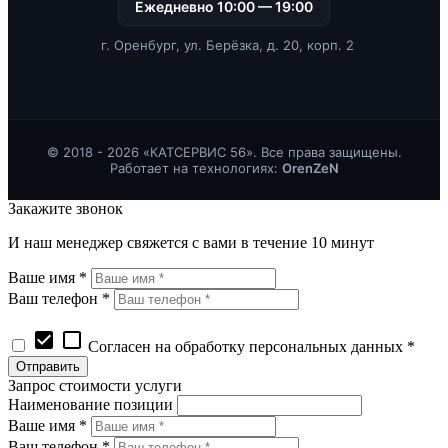
Ежедневно 10:00 — 19:00
г. Оренбург, ул. Берёзка, д. 20, корп. 2
© 2018 - 2026 «КАТСЕРВИС 56». Все права защищены.
Работает на технологиях:
OrenZeN
Закажите звонок
И наш менеджер свяжется с вами в течение 10 минут
Ваше имя *
Ваш телефон *
check_box
check_box_outline_blank
Согласен на обработку персональных данных *
Запрос стоимости услуги
Наименование позиции
Ваше имя *
Ваш телефон *