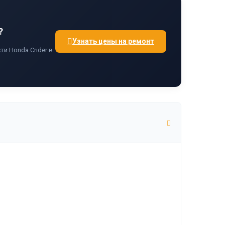
?
Узнать цены на ремонт
и Honda Crider в