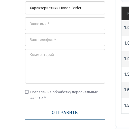
1.
1.
1.
1.
1.
check_box_outline_blank
Согласен на обработку персональных
данных *
1.