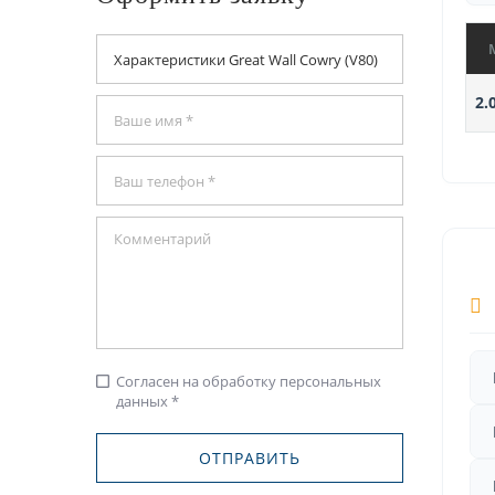
2.
Согласен на обработку персональных
check_box_outline_blank
данных *