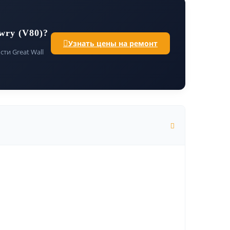
wry (V80)?
Узнать цены на ремонт
ти Great Wall