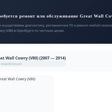
ребуется ремонт или обслуживание Great Wall Co
 осуществляем диагностику, регламентное ТО и ремонт любой сложнос
wry (V80) в Оренбурге по честным ценам.
at Wall Cowry (V80) (2007 — 2014)
 модификация