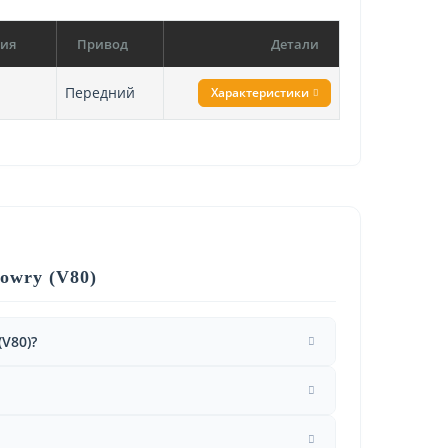
сия
Привод
Детали
Передний
Характеристики
owry (V80)
V80)?