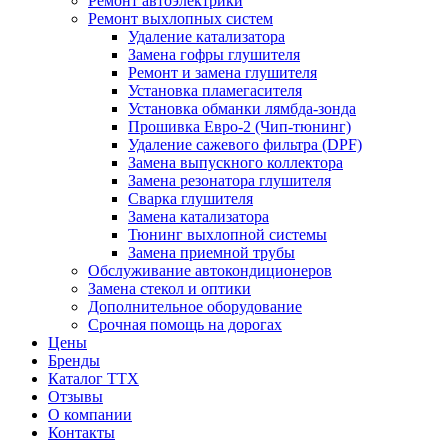
Ремонт автоэлектрики
Ремонт выхлопных систем
Удаление катализатора
Замена гофры глушителя
Ремонт и замена глушителя
Установка пламегасителя
Установка обманки лямбда-зонда
Прошивка Евро-2 (Чип-тюнинг)
Удаление сажевого фильтра (DPF)
Замена выпускного коллектора
Замена резонатора глушителя
Сварка глушителя
Замена катализатора
Тюнинг выхлопной системы
Замена приемной трубы
Обслуживание автокондиционеров
Замена стекол и оптики
Дополнительное оборудование
Срочная помощь на дорогах
Цены
Бренды
Каталог ТТХ
Отзывы
О компании
Контакты