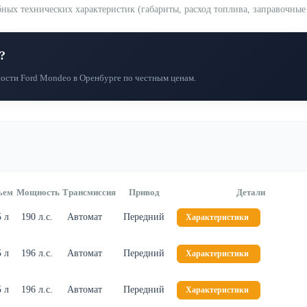
х технических характеристик (габариты, расход топлива, заправочные е
?
ости Ford Mondeo в Оренбурге по честным ценам.
ъем
Мощность
Трансмиссия
Привод
Детали
5 л
190 л.с.
Автомат
Передний
Характеристики
5 л
196 л.с.
Автомат
Передний
Характеристики
5 л
196 л.с.
Автомат
Передний
Характеристики