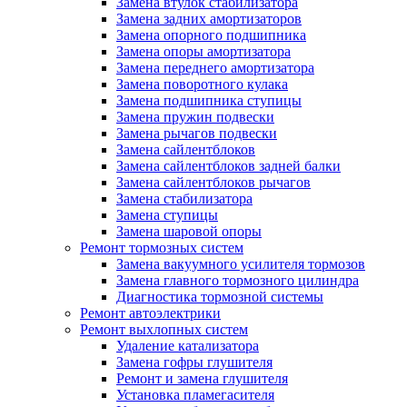
Замена втулок стабилизатора
Замена задних амортизаторов
Замена опорного подшипника
Замена опоры амортизатора
Замена переднего амортизатора
Замена поворотного кулака
Замена подшипника ступицы
Замена пружин подвески
Замена рычагов подвески
Замена сайлентблоков
Замена сайлентблоков задней балки
Замена сайлентблоков рычагов
Замена стабилизатора
Замена ступицы
Замена шаровой опоры
Ремонт тормозных систем
Замена вакуумного усилителя тормозов
Замена главного тормозного цилиндра
Диагностика тормозной системы
Ремонт автоэлектрики
Ремонт выхлопных систем
Удаление катализатора
Замена гофры глушителя
Ремонт и замена глушителя
Установка пламегасителя