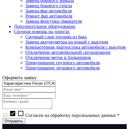
Замена бокового зеркала
Замена бокового стекла
Замена фар автомобиля
Ремонт фар автомобиля
Замена форсунки омывателя
Дополнительное оборудование
Срочная помощь на дорогах
Срочный слив топлива из бака
Замена аккумулятора на новый с выездом
Компьютерная диагностика автомобиля с выездом
Отключение автомобильной сигнализации
Отключение меток и блокировок
Прикуривание грузового автомобиля
Прикуривание легкового автомобиля
Оформить заявку
check_box
check_box_outline_blank
Согласен на обработку персональных данных *