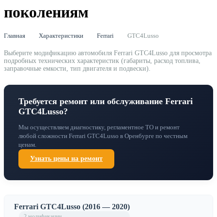
поколениям
Главная
Характеристики
Ferrari
GTC4Lusso
Выберите модификацию автомобиля Ferrari GTC4Lusso для просмотра
подробных технических характеристик (габариты, расход топлива,
заправочные емкости, тип двигателя и подвески).
Требуется ремонт или обслуживание Ferrari
GTC4Lusso?
Мы осуществляем диагностику, регламентное ТО и ремонт
любой сложности Ferrari GTC4Lusso в Оренбурге по честным
ценам.
Узнать цены на ремонт
Ferrari GTC4Lusso (2016 — 2020)
2 модификации