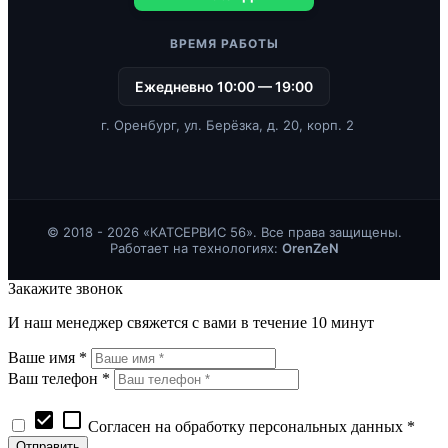
ВРЕМЯ РАБОТЫ
Ежедневно 10:00 — 19:00
г. Оренбург, ул. Берёзка, д. 20, корп. 2
© 2018 - 2026 «КАТСЕРВИС 56». Все права защищены.
Работает на технологиях:
OrenZeN
Закажите звонок
И наш менеджер свяжется с вами в течение 10 минут
Ваше имя *
Ваш телефон *
check_box
check_box_outline_blank
Согласен на обработку персональных данных *