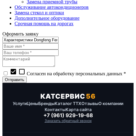
Замена приемной трубы
Обслуживание автокондиционеров
Замена стекол и оптики
Дополнительное оборудование
Срочная помощь на дорогах
Оформить заявку
check_box
check_box_outline_blank
Согласен на обработку персональных данных *
КАТСЕРВИС
56
Услуги
Цены
Бренды
Каталог ТТХ
Отзывы
О компании
Контакты
Карта сайта
+7 (961) 929-19-68
Заказать обратный звонок