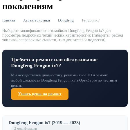
поколениям
Главная
Характеристики
Dongfeng
Fengon ix7
Выберите модификацию автомобиля Dongfeng Fengon ix7 для
просмотра подробных технических характеристик (габариты, расход
топлива, заправочные емкости, тип двигателя и подвески).
Требуется ремонт или обслуживание
Dongfeng Fengon ix7?
Мы осуществляем диагностику, регламентное ТО и ремонт
любой сложности Dongfeng Fengon ix7 в Оренбурге по честным
ценам.
Узнать цены на ремонт
Dongfeng Fengon ix7 (2019 — 2023)
2 модификации