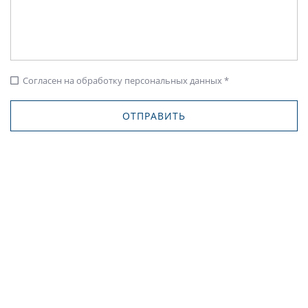
Согласен на обработку персональных данных *
check_box_outline_blank