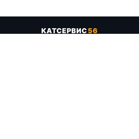
КАТСЕРВИС
56
Услуги
Цены
Бренды
Каталог ТТХ
Отзывы
О компании
Контакты
Карта сайта
+7 (961) 929-19-68
Заказать обратный звонок
ОПЛАТА В СЕРВИСЕ
МИР
VISA
MC
СБП
МЫ В СОЦСЕТЯХ