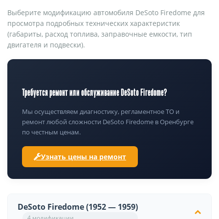
Выберите модификацию автомобиля DeSoto Firedome для
просмотра подробных технических характеристик
(габариты, расход топлива, заправочные емкости, тип
двигателя и подвески).
Требуется ремонт или обслуживание DeSoto Firedome?
Мы осуществляем диагностику, регламентное ТО и
ремонт любой сложности DeSoto Firedome в Оренбурге
по честным ценам.
Узнать цены на ремонт
DeSoto Firedome (1952 — 1959)
4 модификации