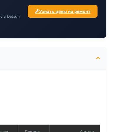
Узнать цены на ремонт
сти Datsun
ссия
Привод
Детали