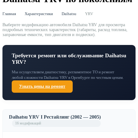
Главная
Характеристики
Daihatsu
YRV
Выберите модификацию автомобиля Daihatsu YRV для просмотра
подробных технических характеристик (габариты, расход топлива,
заправочные емкости, тип двигателя и подвески).
Требуется ремонт или обслуживание Daihatsu
YRV?
Мы осуществляем диагностику, регламентное ТО и ремонт
любой сложности Daihatsu YRV в Оренбурге по честным ценам.
Узнать цены на ремонт
Daihatsu YRV I Рестайлинг (2002 — 2005)
16 модификаций