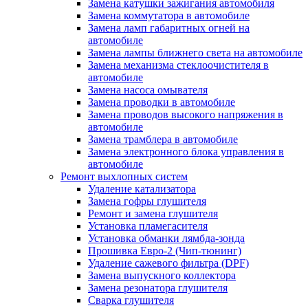
Замена катушки зажигания автомобиля
Замена коммутатора в автомобиле
Замена ламп габаритных огней на
автомобиле
Замена лампы ближнего света на автомобиле
Замена механизма стеклоочистителя в
автомобиле
Замена насоса омывателя
Замена проводки в автомобиле
Замена проводов высокого напряжения в
автомобиле
Замена трамблера в автомобиле
Замена электронного блока управления в
автомобиле
Ремонт выхлопных систем
Удаление катализатора
Замена гофры глушителя
Ремонт и замена глушителя
Установка пламегасителя
Установка обманки лямбда-зонда
Прошивка Евро-2 (Чип-тюнинг)
Удаление сажевого фильтра (DPF)
Замена выпускного коллектора
Замена резонатора глушителя
Сварка глушителя