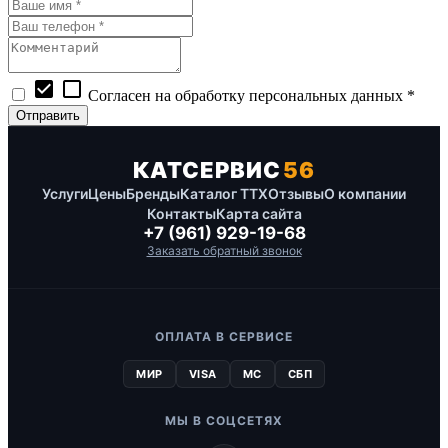
check_box
check_box_outline_blank
Согласен на обработку персональных данных *
КАТСЕРВИС
56
Услуги
Цены
Бренды
Каталог ТТХ
Отзывы
О компании
Контакты
Карта сайта
+7 (961) 929-19-68
Заказать обратный звонок
ОПЛАТА В СЕРВИСЕ
МИР
VISA
MC
СБП
МЫ В СОЦСЕТЯХ