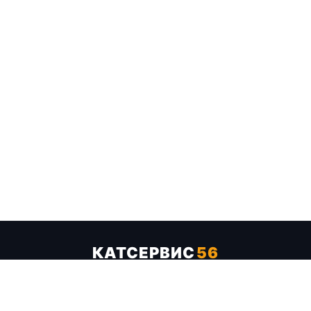
КАТСЕРВИС
56
Услуги
Цены
Бренды
Каталог ТТХ
Отзывы
О компании
Контакты
Карта сайта
+7 (961) 929-19-68
Заказать обратный звонок