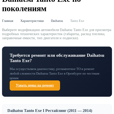
поколениям
Главная
Характеристики
Daihatsu
Tanto Exe
Выберите модификацию автомобиля Daihatsu Tanto Exe для просмотра
подробных технических характеристик (габариты, расход топлива,
заправочные емкости, тип двигателя и подвески).
Требуется ремонт или обслуживание Daihatsu
Tanto Exe?
Мы осуществляем диагностику, регламентное ТО и ремонт
любой сложности Daihatsu Tanto Exe в Оренбурге по честным
ценам.
Узнать цены на ремонт
Daihatsu Tanto Exe I Рестайлинг (2011 — 2014)