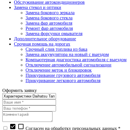
Обслуживание автокондиционеров
Замена стекол и оптики
Замена бокового зеркала
Замена бокового стекла
Замена фар автомобиля
Ремонт фар автомобиля
Замена форсунки омывателя
Дополнительное оборудование
Срочная помощь на дорогах
Срочный слив топлива из бака
Замена аккумулятора на новый с выездом
Компьютерная диагностика автомобиля с выездом
Отключение автомобильной сигнализации
Отключение меток и блокировок
Прикуривание грузового автомобиля
Прикуривание легкового автомобиля
Оформить заявку
check_box
check_box_outline_blank
Согласен на обработку персональных данных *