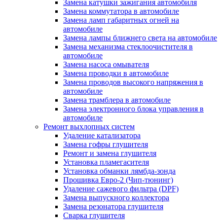
Замена катушки зажигания автомобиля
Замена коммутатора в автомобиле
Замена ламп габаритных огней на
автомобиле
Замена лампы ближнего света на автомобиле
Замена механизма стеклоочистителя в
автомобиле
Замена насоса омывателя
Замена проводки в автомобиле
Замена проводов высокого напряжения в
автомобиле
Замена трамблера в автомобиле
Замена электронного блока управления в
автомобиле
Ремонт выхлопных систем
Удаление катализатора
Замена гофры глушителя
Ремонт и замена глушителя
Установка пламегасителя
Установка обманки лямбда-зонда
Прошивка Евро-2 (Чип-тюнинг)
Удаление сажевого фильтра (DPF)
Замена выпускного коллектора
Замена резонатора глушителя
Сварка глушителя