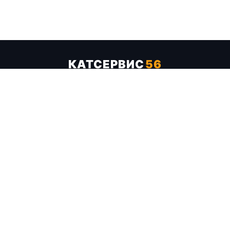
КАТСЕРВИС
56
Услуги
Цены
Бренды
Каталог ТТХ
Отзывы
О компании
Контакты
Карта сайта
+7 (961) 929-19-68
Заказать обратный звонок
ОПЛАТА В СЕРВИСЕ
МИР
VISA
MC
СБП
МЫ В СОЦСЕТЯХ