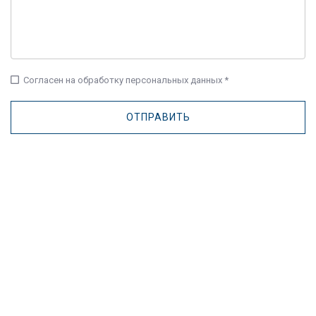
check_box_outline_blank
Согласен на обработку персональных данных *