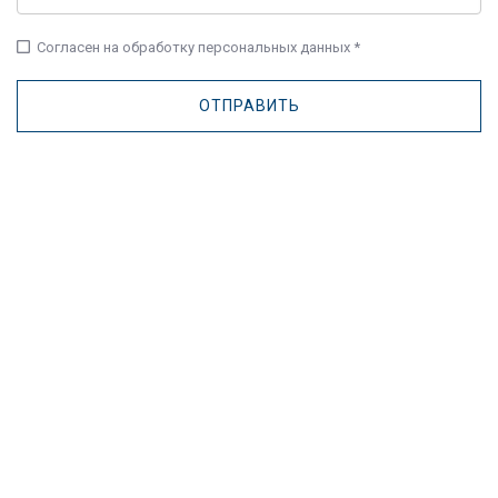
check_box_outline_blank
Согласен на обработку персональных данных *