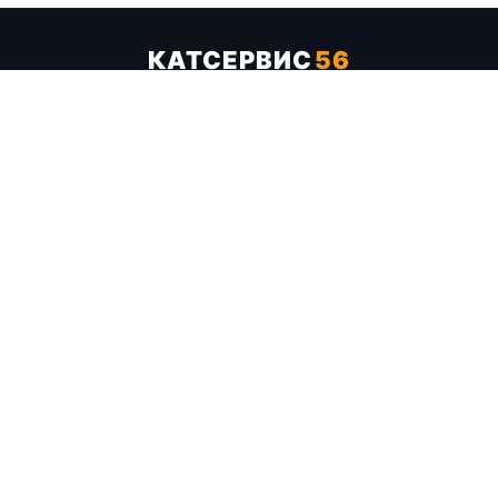
КАТСЕРВИС
56
Услуги
Цены
Бренды
Каталог ТТХ
Отзывы
О компании
Контакты
Карта сайта
+7 (961) 929-19-68
Заказать обратный звонок
ОПЛАТА В СЕРВИСЕ
МИР
VISA
MC
СБП
МЫ В СОЦСЕТЯХ
МЕССЕНДЖЕРЫ