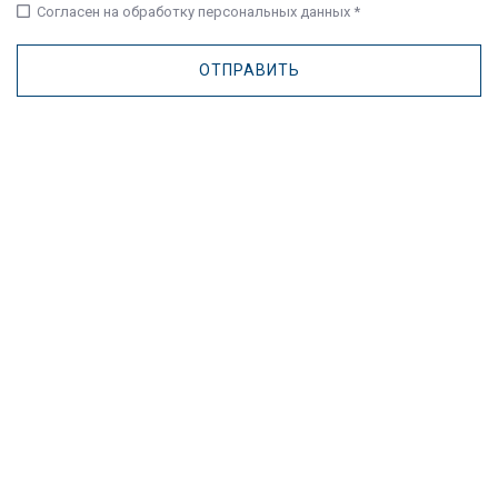
check_box_outline_blank
Согласен на обработку персональных данных *