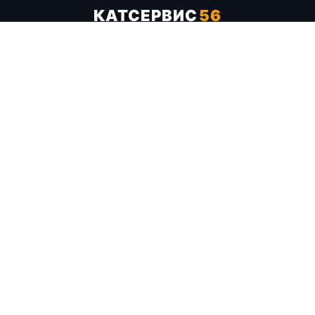
КАТСЕРВИС
56
Услуги
Цены
Бренды
Каталог ТТХ
Отзывы
О компании
Контакты
Карта сайта
+7 (961) 929-19-68
Заказать обратный звонок
ОПЛАТА В СЕРВИСЕ
МИР
VISA
MC
СБП
МЫ В СОЦСЕТЯХ
МЕССЕНДЖЕРЫ
Telegram