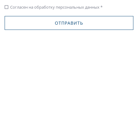
Согласен на обработку персональных данных *
check_box_outline_blank