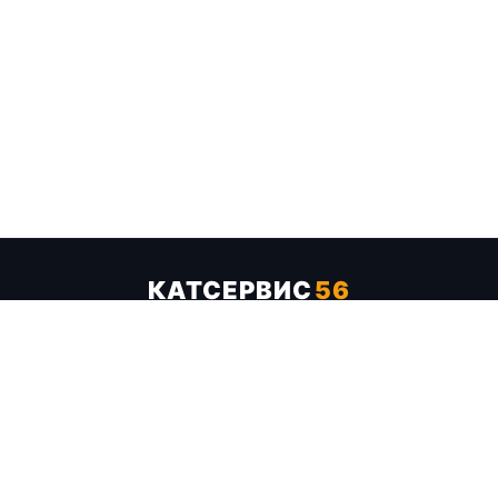
КАТСЕРВИС
56
Услуги
Цены
Бренды
Каталог ТТХ
Отзывы
О компании
Контакты
Карта сайта
+7 (961) 929-19-68
Заказать обратный звонок
ОПЛАТА В СЕРВИСЕ