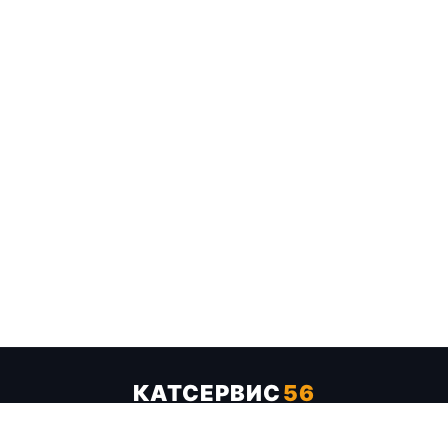
КАТСЕРВИС
56
Услуги
Цены
Бренды
Каталог ТТХ
Отзывы
О компании
Контакты
Карта сайта