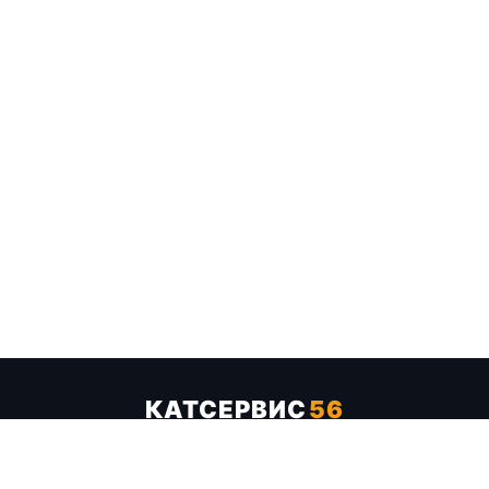
КАТСЕРВИС
56
Услуги
Цены
Бренды
Каталог ТТХ
Отзывы
О компании
Контакты
Карта сайта
+7 (961) 929-19-68