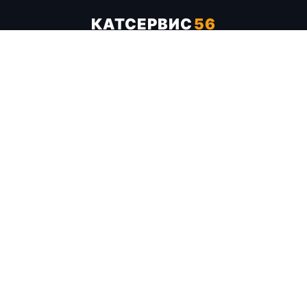
КАТСЕРВИС
56
Услуги
Цены
Бренды
Каталог ТТХ
Отзывы
О компании
Контакты
Карта сайта
+7 (961) 929-19-68
Заказать обратный звонок
ОПЛАТА В СЕРВИСЕ
МИР
VISA
MC
СБП
МЫ В СОЦСЕТЯХ
МЕССЕНДЖЕРЫ
Telegram