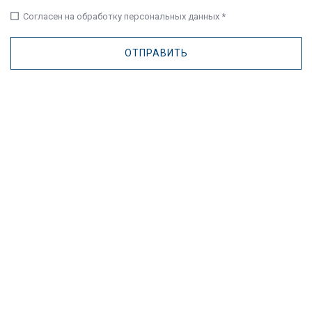
check_box_outline_blank
Согласен на обработку персональных данных *