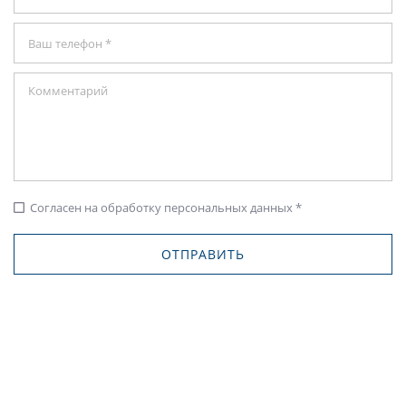
Согласен на обработку персональных данных *
check_box_outline_blank