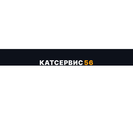
КАТСЕРВИС
56
Услуги
Цены
Бренды
Каталог ТТХ
Отзывы
О компании
Контакты
Карта сайта
+7 (961) 929-19-68
Заказать обратный звонок
ОПЛАТА В СЕРВИСЕ
МИР
VISA
MC
СБП