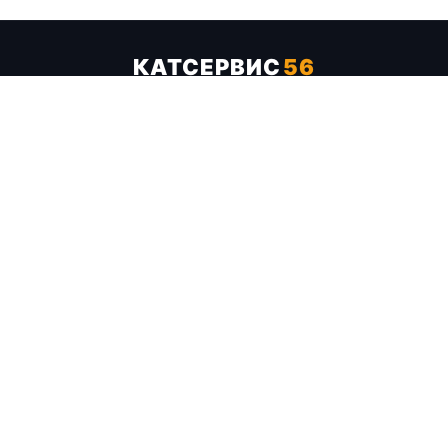
КАТСЕРВИС
56
Услуги
Цены
Бренды
Каталог ТТХ
Отзывы
О компании
Контакты
Карта сайта
+7 (961) 929-19-68
Заказать обратный звонок
ОПЛАТА В СЕРВИСЕ
МИР
VISA
MC
СБП
МЫ В СОЦСЕТЯХ
МЕССЕНДЖЕРЫ