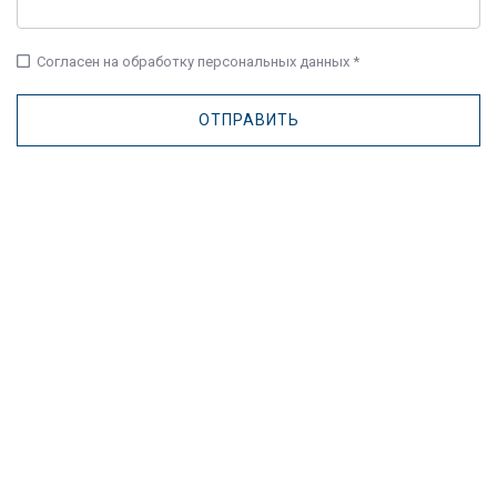
check_box_outline_blank
Согласен на обработку персональных данных *