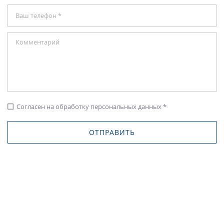
Согласен на обработку персональных данных *
check_box_outline_blank