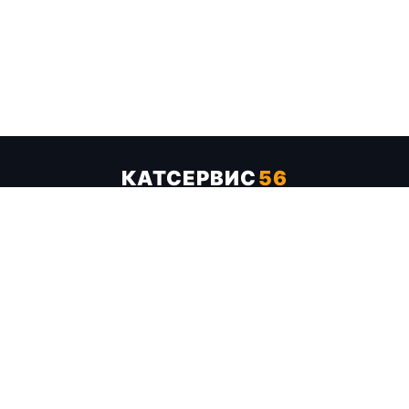
КАТСЕРВИС
56
Услуги
Цены
Бренды
Каталог ТТХ
Отзывы
О компании
Контакты
Карта сайта
+7 (961) 929-19-68
Заказать обратный звонок
ОПЛАТА В СЕРВИСЕ
МИР
VISA
MC
СБП