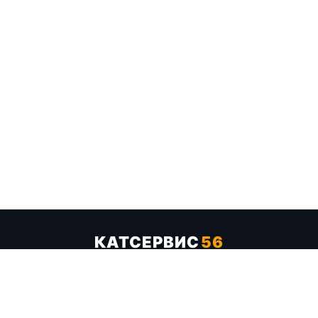
КАТСЕРВИС
56
Услуги
Цены
Бренды
Каталог ТТХ
Отзывы
О компании
Контакты
Карта сайта
+7 (961) 929-19-68
Заказать обратный звонок