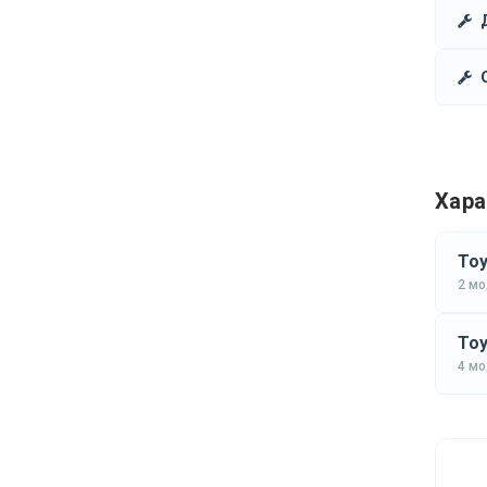
Хара
Toy
2 м
Toy
4 м