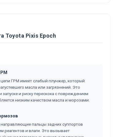
 Toyota Pixis Epoch
ГРМ
ль цепи ГРМ имеет слабый плунжер, который
загустевшего масла или загрязнений. Это
и запуске и риску перескока с повреждением
убляется низким качеством масла и морозами.
тормозов
в направляющие пальцы задних суппортов
 реагентов и влаги. Это вызывает