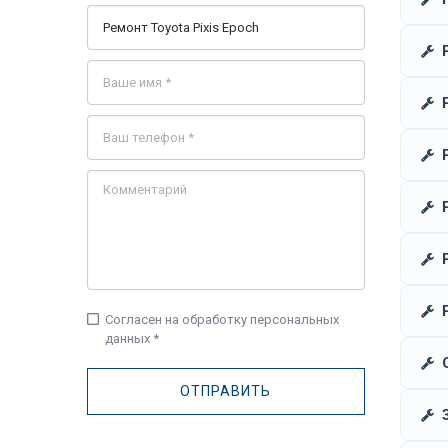
check_box_outline_blank
Согласен на обработку персональных
данных *