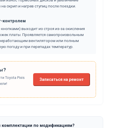
ый износ тормозных дисков и увеличение
на скрип и нагрев ступиц после поездки.
т-контролем
 кнопками) выходит из строя из-за окисления
ожек платы. Проявляется самопроизвольным
, неработающим вентилятором или полным
рую погоду и при перепадах температур.
ы?
 Toyota Pixis
Записаться на ремонт
ели!
и комплектации по модификациям?