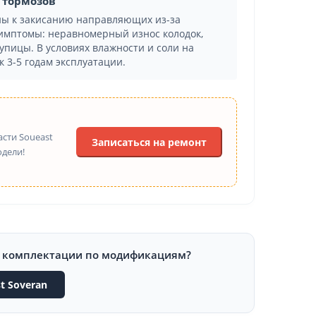
х тормозов
ны к закисанию направляющих из-за
имптомы: неравномерный износ колодок,
упицы. В условиях влажности и соли на
 3-5 годам эксплуатации.
сти Soueast
Записаться на ремонт
одели!
и комплектации по модификациям?
t Soveran