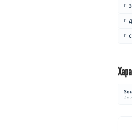
З
Д
С
Хара
Sou
2 м