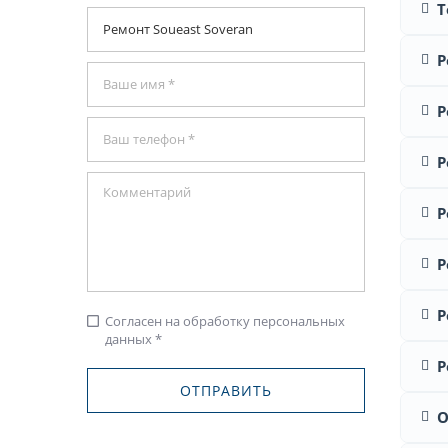
Т
Р
Р
Р
Р
Р
Р
Согласен на обработку персональных
check_box_outline_blank
данных *
Р
О