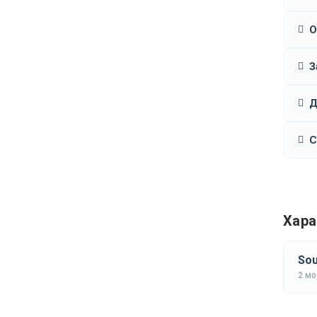
О
З
Д
С
Хара
Sou
2 м