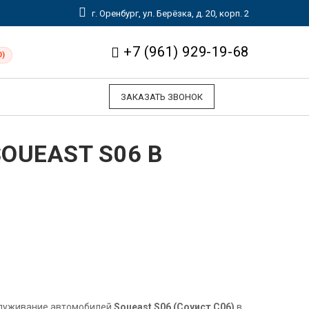
г. Оренбург, ул. Берёзка, д. 20, корп. 2
+7 (961) 929-19-68
0)
ЗАКАЗАТЬ ЗВОНОК
OUEAST S06 В
служивание автомобилей
Soueast S06 (Соуист С06)
в