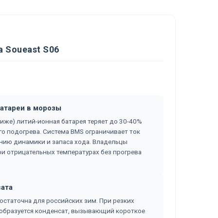
 Soueast S06
атареи в морозы
ниже) литий-ионная батарея теряет до 30-40%
го подогрева. Система BMS ограничивает ток
ению динамики и запаса хода. Владельцы
и отрицательных температурах без прогрева
сата
остаточна для российских зим. При резких
 образуется конденсат, вызывающий короткое