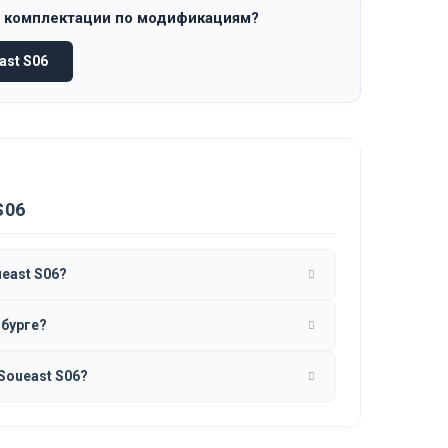
и комплектации по модификациям?
st S06
S06
east S06?
нбурге?
Soueast S06?