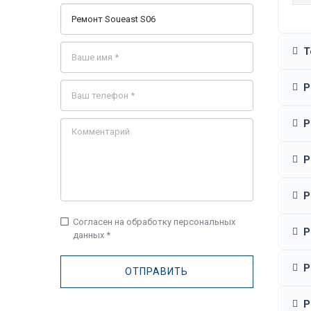
Т
Р
Р
Р
Р
check_box_outline_blank
Согласен на обработку персональных
Р
данных *
Р
Р