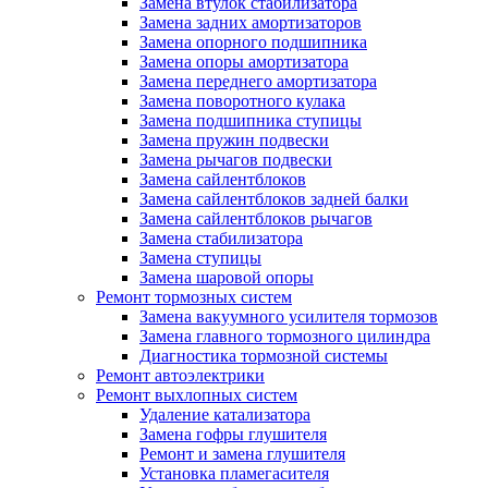
Замена втулок стабилизатора
Замена задних амортизаторов
Замена опорного подшипника
Замена опоры амортизатора
Замена переднего амортизатора
Замена поворотного кулака
Замена подшипника ступицы
Замена пружин подвески
Замена рычагов подвески
Замена сайлентблоков
Замена сайлентблоков задней балки
Замена сайлентблоков рычагов
Замена стабилизатора
Замена ступицы
Замена шаровой опоры
Ремонт тормозных систем
Замена вакуумного усилителя тормозов
Замена главного тормозного цилиндра
Диагностика тормозной системы
Ремонт автоэлектрики
Ремонт выхлопных систем
Удаление катализатора
Замена гофры глушителя
Ремонт и замена глушителя
Установка пламегасителя