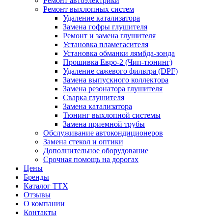
Ремонт автоэлектрики
Ремонт выхлопных систем
Удаление катализатора
Замена гофры глушителя
Ремонт и замена глушителя
Установка пламегасителя
Установка обманки лямбда-зонда
Прошивка Евро-2 (Чип-тюнинг)
Удаление сажевого фильтра (DPF)
Замена выпускного коллектора
Замена резонатора глушителя
Сварка глушителя
Замена катализатора
Тюнинг выхлопной системы
Замена приемной трубы
Обслуживание автокондиционеров
Замена стекол и оптики
Дополнительное оборудование
Срочная помощь на дорогах
Цены
Бренды
Каталог ТТХ
Отзывы
О компании
Контакты