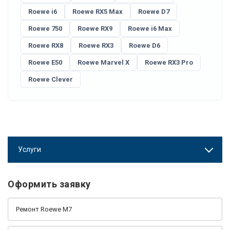
Roewe i6
Roewe RX5 Max
Roewe D7
Roewe 750
Roewe RX9
Roewe i6 Max
Roewe RX8
Roewe RX3
Roewe D6
Roewe E50
Roewe Marvel X
Roewe RX3 Pro
Roewe Clever
Услуги
Оформить заявку