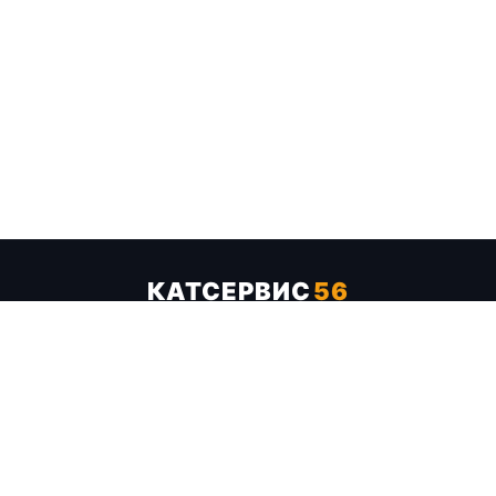
КАТСЕРВИС
56
Услуги
Цены
Бренды
Каталог ТТХ
Отзывы
О компании
Контакты
Карта сайта
+7 (961) 929-19-68
Заказать обратный звонок
ОПЛАТА В СЕРВИСЕ