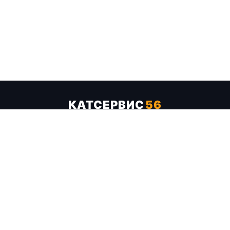
КАТСЕРВИС
56
Услуги
Цены
Бренды
Каталог ТТХ
Отзывы
О компании
Контакты
Карта сайта
+7 (961) 929-19-68
Заказать обратный звонок
ОПЛАТА В СЕРВИСЕ
МИР
VISA
MC
СБП