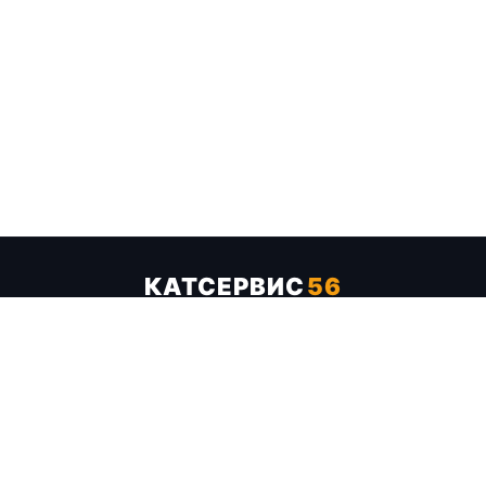
КАТСЕРВИС
56
Услуги
Цены
Бренды
Каталог ТТХ
Отзывы
О компании
Контакты
Карта сайта
+7 (961) 929-19-68
Заказать обратный звонок
ОПЛАТА В СЕРВИСЕ