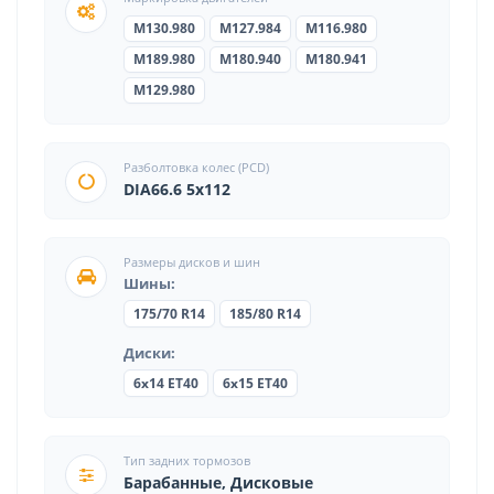
M130.980
M127.984
M116.980
M189.980
M180.940
M180.941
M129.980
Разболтовка колес (PCD)
DIA66.6 5x112
Размеры дисков и шин
Шины:
175/70 R14
185/80 R14
Диски:
6x14 ET40
6x15 ET40
Тип задних тормозов
Барабанные, Дисковые