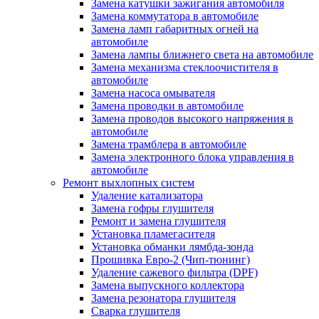
Замена катушки зажигания автомобиля
Замена коммутатора в автомобиле
Замена ламп габаритных огней на
автомобиле
Замена лампы ближнего света на автомобиле
Замена механизма стеклоочистителя в
автомобиле
Замена насоса омывателя
Замена проводки в автомобиле
Замена проводов высокого напряжения в
автомобиле
Замена трамблера в автомобиле
Замена электронного блока управления в
автомобиле
Ремонт выхлопных систем
Удаление катализатора
Замена гофры глушителя
Ремонт и замена глушителя
Установка пламегасителя
Установка обманки лямбда-зонда
Прошивка Евро-2 (Чип-тюнинг)
Удаление сажевого фильтра (DPF)
Замена выпускного коллектора
Замена резонатора глушителя
Сварка глушителя