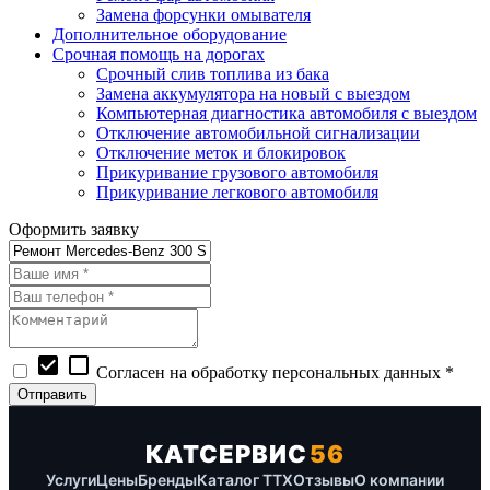
Замена форсунки омывателя
Дополнительное оборудование
Срочная помощь на дорогах
Срочный слив топлива из бака
Замена аккумулятора на новый с выездом
Компьютерная диагностика автомобиля с выездом
Отключение автомобильной сигнализации
Отключение меток и блокировок
Прикуривание грузового автомобиля
Прикуривание легкового автомобиля
Оформить заявку
check_box
check_box_outline_blank
Согласен на обработку персональных данных *
КАТСЕРВИС
56
Услуги
Цены
Бренды
Каталог ТТХ
Отзывы
О компании