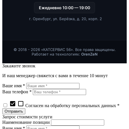
Ежедневно 10:00 — 19:00
г. Оренбург, ул. Берёзка, д. 20, корп. 2
© 2018 - 2026 «КАТСЕРВИС 56». Все права защищены.
Работает на технологиях:
OrenZeN
Закажите звонок
И наш менеджер свяжется с вами в течение 10 минут
Ваше имя *
Ваш телефон *
check_box
check_box_outline_blank
Согласен на обработку персональных данных *
Запрос стоимости услуги
Наименование позиции
Ваше имя *