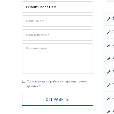
check_box_outline_blank
Согласен на обработку персональных
данных *