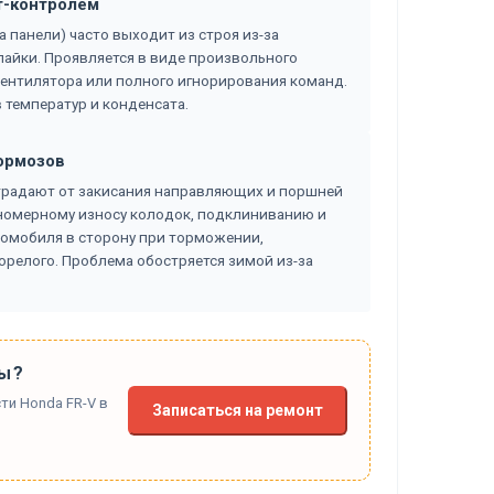
т-контролем
 панели) часто выходит из строя из-за
пайки. Проявляется в виде произвольного
ентилятора или полного игнорирования команд.
 температур и конденсата.
тормозов
страдают от закисания направляющих и поршней
вномерному износу колодок, подклиниванию и
втомобиля в сторону при торможении,
орелого. Проблема обостряется зимой из-за
ы?
ти Honda FR-V в
Записаться на ремонт