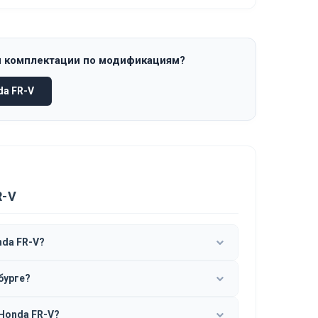
и комплектации по модификациям?
a FR-V
R-V
nda FR-V?
бурге?
Honda FR-V?