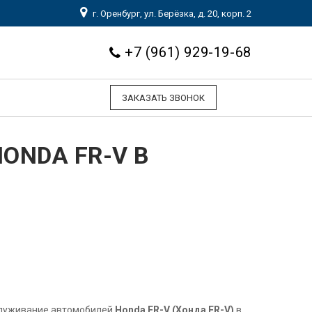
г. Оренбург, ул. Берёзка, д. 20, корп. 2
+7 (961) 929-19-68
ЗАКАЗАТЬ ЗВОНОК
ONDA FR-V В
служивание автомобилей
Honda FR-V (Хонда FR-V)
в