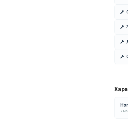
Хара
Hon
7 м