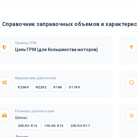
Справочник заправочных объемов и характерис
Привод ГРМ
Цепь ГРМ (для большинства моторов)
Маркировка двигателей
K20A9
N22A2
R18A
D17A9
Размеры дисков и шин
Шины:
205/55 R16
195/65 R15
205/50 R17
Диски: