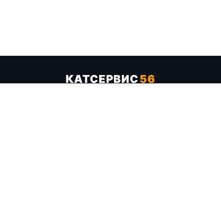
КАТСЕРВИС
56
Услуги
Цены
Бренды
Каталог ТТХ
Отзывы
О компании
Контакты
Карта сайта
+7 (961) 929-19-68
Заказать обратный звонок
ОПЛАТА В СЕРВИСЕ
МИР
VISA
MC
СБП
МЫ В СОЦСЕТЯХ